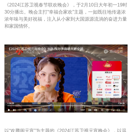
《2024江苏卫视春节联欢晚会》，于2月10日大年初一19时
30分播出。晚会主打“幸福合家欢”主题，一如既往地传递浓
浓年味与美好祝福，注入从小家到大国源源流淌的奋进力量
和家国情怀。
以“欢腾闹元宵”为主题的《2024江苏卫视元宵晚会》，以温