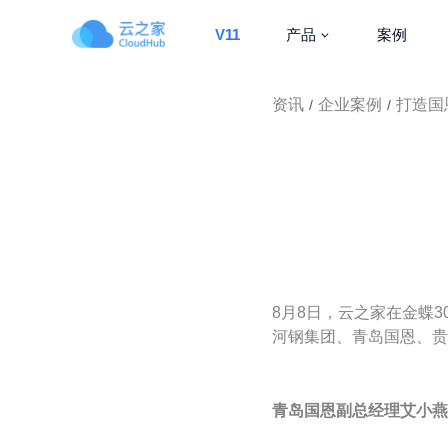
V11
产品
案例
资讯
企业案例
打造国
/
/
8月8日，云之家在金蝶
河钢集团、青岛国恩、贵
青岛国恩副总经理艾小燕