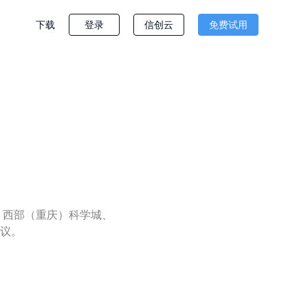
下载
登录
信创云
免费试用
。西部（重庆）科学城、
议。